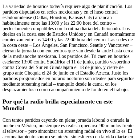
La variedad de horarios todavía requiere algo de planificación. Los
partidos disputados en sedes mexicanas y en el huso central
estadounidense (Dallas, Houston, Kansas City) arrancan
habitualmente entre las 13:00 y las 22:00 hora del centro –
perfectamente compatibles con la rutina diaria del aficionado. Los
duelos en la costa este de Estados Unidos y en Canadá normalmente
comienzan entre las 14:00 y las 22:00 hora del centro. Las sedes de
la costa oeste – Los Ángeles, San Francisco, Seattle y Vancouver –
cierran la jornada con encuentros que van desde la tarde hasta cerca
de la medianoche mexicana. Los partidos del Tri caen en horarios
estelares: 13:00 contra Sudáfrica el 11 de junio, partido vespertino
contra Corea del Sur en Guadalajara el 18 de junio, y cierre de
grupo ante Chequia el 24 de junio en el Estadio Azteca. Justo los
partidos programados en horario nocturno son ideales para seguirlos
mediante streaming radial – tranquilo desde la cama, en los
desplazamientos o como acompañamiento de fondo en el trabajo.
Por qué la radio brilla especialmente en este
Mundial
Con tantos partidos cayendo en plena jornada laboral o entrada la
noche en México, no siempre es realista quedarse 90 minutos frente
al televisor – pero sintonizar un streaming radial en vivo sí lo es. El
acompañamiento sonoro se integra sin esfuerzo en la vida diaria: en