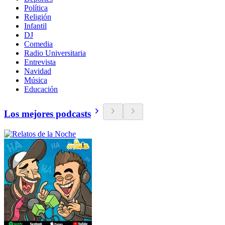
Política
Religión
Infantil
DJ
Comedia
Radio Universitaria
Entrevista
Navidad
Música
Educación
Los mejores podcasts