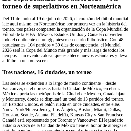
torneo de superlativos en Norteamérica
Del 11 de junio al 19 de julio de 2026, el corazón del fútbol mundial
late aquí mismo, en Norteamérica: por primera vez en la historia del
torneo, tres países comparten la organización de la Copa Mundial de
Fútbol de la FIFA. México, Estados Unidos y Canadá convierten
todo el continente en un gigantesco escenario futbolístico. Con 48
participantes, 104 partidos y 39 días de competencia, el Mundial
2026 será la Copa del Mundo más grande y más larga de todos los
tiempos – un evento colosal que establece nuevos estándares y lleva
al fútbol a una nueva era.
Tres naciones, 16 ciudades, un torneo
Las sedes se extienden a lo largo de medio continente – desde
Vancouver, en el noroeste, hasta la Ciudad de México, en el sur.
México aporta las metrópolis de la Ciudad de México, Guadalajara
y Monterrey, donde se disputará un total de 13 partidos del torneo.
En Estados Unidos, el balón rueda en once ciudades, entre ellas
Nueva York/Nueva Jersey, Los Ángeles, Boston, Miami, Dallas,
Houston, Seattle, Atlanta, Filadelfia, Kansas City y San Francisco.
Canadá está representado por Toronto y Vancouver. El legendario
Estadio Azteca de la Ciudad de México tiene el honor de albergar el
partido inaugural – y se convierte así en el primer estadio en la