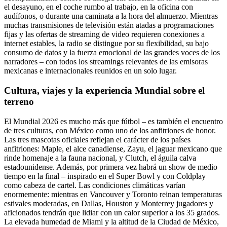
el desayuno, en el coche rumbo al trabajo, en la oficina con
audífonos, o durante una caminata a la hora del almuerzo. Mientras
muchas transmisiones de televisión están atadas a programaciones
fijas y las ofertas de streaming de video requieren conexiones a
internet estables, la radio se distingue por su flexibilidad, su bajo
consumo de datos y la fuerza emocional de las grandes voces de los
narradores – con todos los streamings relevantes de las emisoras
mexicanas e internacionales reunidos en un solo lugar.
Cultura, viajes y la experiencia Mundial sobre el
terreno
El Mundial 2026 es mucho más que fútbol – es también el encuentro
de tres culturas, con México como uno de los anfitriones de honor.
Las tres mascotas oficiales reflejan el carácter de los países
anfitriones: Maple, el alce canadiense, Zayu, el jaguar mexicano que
rinde homenaje a la fauna nacional, y Clutch, el águila calva
estadounidense. Además, por primera vez habrá un show de medio
tiempo en la final – inspirado en el Super Bowl y con Coldplay
como cabeza de cartel. Las condiciones climáticas varían
enormemente: mientras en Vancouver y Toronto reinan temperaturas
estivales moderadas, en Dallas, Houston y Monterrey jugadores y
aficionados tendrán que lidiar con un calor superior a los 35 grados.
La elevada humedad de Miami y la altitud de la Ciudad de México,