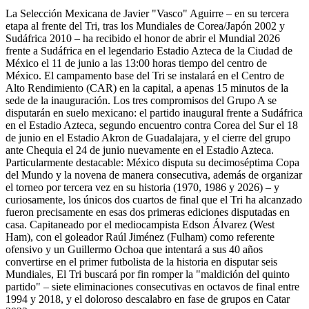
La Selección Mexicana de Javier "Vasco" Aguirre – en su tercera
etapa al frente del Tri, tras los Mundiales de Corea/Japón 2002 y
Sudáfrica 2010 – ha recibido el honor de abrir el Mundial 2026
frente a Sudáfrica en el legendario Estadio Azteca de la Ciudad de
México el 11 de junio a las 13:00 horas tiempo del centro de
México. El campamento base del Tri se instalará en el Centro de
Alto Rendimiento (CAR) en la capital, a apenas 15 minutos de la
sede de la inauguración. Los tres compromisos del Grupo A se
disputarán en suelo mexicano: el partido inaugural frente a Sudáfrica
en el Estadio Azteca, segundo encuentro contra Corea del Sur el 18
de junio en el Estadio Akron de Guadalajara, y el cierre del grupo
ante Chequia el 24 de junio nuevamente en el Estadio Azteca.
Particularmente destacable: México disputa su decimoséptima Copa
del Mundo y la novena de manera consecutiva, además de organizar
el torneo por tercera vez en su historia (1970, 1986 y 2026) – y
curiosamente, los únicos dos cuartos de final que el Tri ha alcanzado
fueron precisamente en esas dos primeras ediciones disputadas en
casa. Capitaneado por el mediocampista Edson Álvarez (West
Ham), con el goleador Raúl Jiménez (Fulham) como referente
ofensivo y un Guillermo Ochoa que intentará a sus 40 años
convertirse en el primer futbolista de la historia en disputar seis
Mundiales, El Tri buscará por fin romper la "maldición del quinto
partido" – siete eliminaciones consecutivas en octavos de final entre
1994 y 2018, y el doloroso descalabro en fase de grupos en Catar