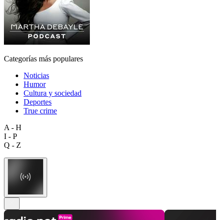
Categorías más populares
Noticias
Humor
Cultura y sociedad
Deportes
True crime
A - H
I - P
Q - Z