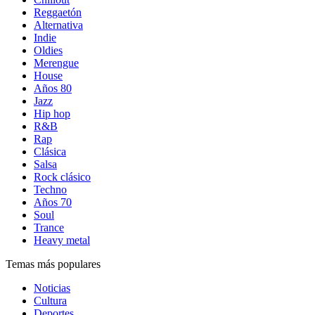
Reggaetón
Alternativa
Indie
Oldies
Merengue
House
Años 80
Jazz
Hip hop
R&B
Rap
Clásica
Salsa
Rock clásico
Techno
Años 70
Soul
Trance
Heavy metal
Temas más populares
Noticias
Cultura
Deportes