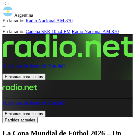
-
:
-
Argentina
En la radio:
Radio Nacional AM 870
-
-
En la radio:
Cadena SER 105.4 FM
Radio Nacional AM 870
¿Listo para la fiesta del Mundial?
Emisoras para fiestas
¿Listo para la fiesta del Mundial?
Emisoras para fiestas
Partidos actuales
La Copa Mundial de Fútbol 2026 – Un