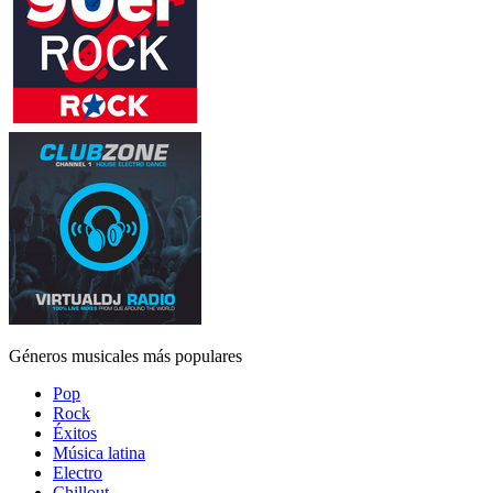
Géneros musicales más populares
Pop
Rock
Éxitos
Música latina
Electro
Chillout