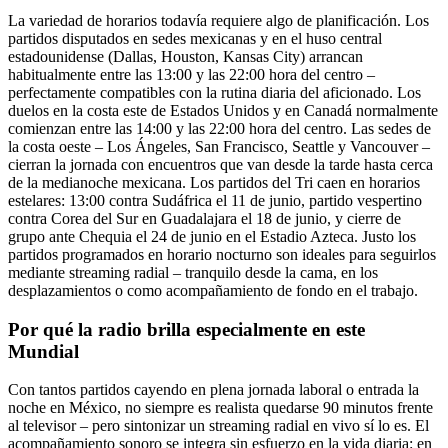
La variedad de horarios todavía requiere algo de planificación. Los
partidos disputados en sedes mexicanas y en el huso central
estadounidense (Dallas, Houston, Kansas City) arrancan
habitualmente entre las 13:00 y las 22:00 hora del centro –
perfectamente compatibles con la rutina diaria del aficionado. Los
duelos en la costa este de Estados Unidos y en Canadá normalmente
comienzan entre las 14:00 y las 22:00 hora del centro. Las sedes de
la costa oeste – Los Ángeles, San Francisco, Seattle y Vancouver –
cierran la jornada con encuentros que van desde la tarde hasta cerca
de la medianoche mexicana. Los partidos del Tri caen en horarios
estelares: 13:00 contra Sudáfrica el 11 de junio, partido vespertino
contra Corea del Sur en Guadalajara el 18 de junio, y cierre de
grupo ante Chequia el 24 de junio en el Estadio Azteca. Justo los
partidos programados en horario nocturno son ideales para seguirlos
mediante streaming radial – tranquilo desde la cama, en los
desplazamientos o como acompañamiento de fondo en el trabajo.
Por qué la radio brilla especialmente en este
Mundial
Con tantos partidos cayendo en plena jornada laboral o entrada la
noche en México, no siempre es realista quedarse 90 minutos frente
al televisor – pero sintonizar un streaming radial en vivo sí lo es. El
acompañamiento sonoro se integra sin esfuerzo en la vida diaria: en