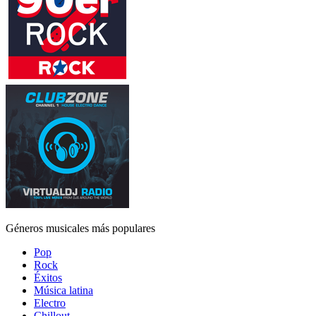
Géneros musicales más populares
Pop
Rock
Éxitos
Música latina
Electro
Chillout