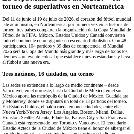
torneo de superlativos en Norteamérica
Del 11 de junio al 19 de julio de 2026, el corazón del fútbol mundial
late aquí mismo, en Norteamérica: por primera vez en la historia del
torneo, tres países comparten la organización de la Copa Mundial de
Fútbol de la FIFA. México, Estados Unidos y Canadá convierten
todo el continente en un gigantesco escenario futbolístico. Con 48
participantes, 104 partidos y 39 días de competencia, el Mundial
2026 será la Copa del Mundo más grande y más larga de todos los
tiempos – un evento colosal que establece nuevos estándares y lleva
al fútbol a una nueva era.
Tres naciones, 16 ciudades, un torneo
Las sedes se extienden a lo largo de medio continente – desde
Vancouver, en el noroeste, hasta la Ciudad de México, en el sur.
México aporta las metrópolis de la Ciudad de México, Guadalajara
y Monterrey, donde se disputará un total de 13 partidos del torneo.
En Estados Unidos, el balón rueda en once ciudades, entre ellas
Nueva York/Nueva Jersey, Los Ángeles, Boston, Miami, Dallas,
Houston, Seattle, Atlanta, Filadelfia, Kansas City y San Francisco.
Canadá está representado por Toronto y Vancouver. El legendario
Estadio Azteca de la Ciudad de México tiene el honor de albergar el
partido inaugural – y se convierte así en el primer estadio en la