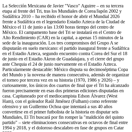
La Selección Mexicana de Javier "Vasco" Aguirre – en su tercera
etapa al frente del Tri, tras los Mundiales de Corea/Japón 2002 y
Sudáfrica 2010 – ha recibido el honor de abrir el Mundial 2026
frente a Sudáfrica en el legendario Estadio Azteca de la Ciudad de
México el 11 de junio a las 13:00 horas tiempo del centro de
México. El campamento base del Tri se instalará en el Centro de
Alto Rendimiento (CAR) en la capital, a apenas 15 minutos de la
sede de la inauguración. Los tres compromisos del Grupo A se
disputarán en suelo mexicano: el partido inaugural frente a Sudáfrica
en el Estadio Azteca, segundo encuentro contra Corea del Sur el 18
de junio en el Estadio Akron de Guadalajara, y el cierre del grupo
ante Chequia el 24 de junio nuevamente en el Estadio Azteca.
Particularmente destacable: México disputa su decimoséptima Copa
del Mundo y la novena de manera consecutiva, además de organizar
el torneo por tercera vez en su historia (1970, 1986 y 2026) – y
curiosamente, los únicos dos cuartos de final que el Tri ha alcanzado
fueron precisamente en esas dos primeras ediciones disputadas en
casa. Capitaneado por el mediocampista Edson Álvarez (West
Ham), con el goleador Raúl Jiménez (Fulham) como referente
ofensivo y un Guillermo Ochoa que intentará a sus 40 años
convertirse en el primer futbolista de la historia en disputar seis
Mundiales, El Tri buscará por fin romper la "maldición del quinto
partido" – siete eliminaciones consecutivas en octavos de final entre
1994 y 2018, y el doloroso descalabro en fase de grupos en Catar