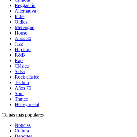
Reggaetón
Alternativa
Indie
Oldies
Merengue
House
Años 80
Jazz
Hip hop
R&B
Rap
Clásica
Salsa
Rock clásico
Techno
Años 70
Soul
Trance
Heavy metal
Temas más populares
Noticias
Cultura
Deportes