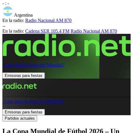
-
:
-
Argentina
En la radio:
Radio Nacional AM 870
-
-
En la radio:
Cadena SER 105.4 FM
Radio Nacional AM 870
¿Listo para la fiesta del Mundial?
Emisoras para fiestas
¿Listo para la fiesta del Mundial?
Emisoras para fiestas
Partidos actuales
La Copa Mundial de Fútbol 2026 – Un