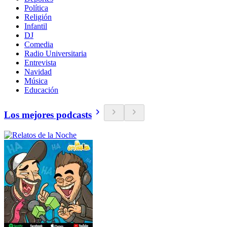
Política
Religión
Infantil
DJ
Comedia
Radio Universitaria
Entrevista
Navidad
Música
Educación
Los mejores podcasts