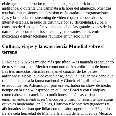
el desayuno, en el coche rumbo al trabajo, en la oficina con
audífonos, o durante una caminata a la hora del almuerzo. Mientras
muchas transmisiones de televisión están atadas a programaciones
fijas y las ofertas de streaming de video requieren conexiones a
internet estables, la radio se distingue por su flexibilidad, su bajo
consumo de datos y la fuerza emocional de las grandes voces de los
narradores – con todos los streamings relevantes de las emisoras
mexicanas e internacionales reunidos en un solo lugar.
Cultura, viajes y la experiencia Mundial sobre el
terreno
El Mundial 2026 es mucho más que fútbol – es también el encuentro
de tres culturas, con México como uno de los anfitriones de honor.
Las tres mascotas oficiales reflejan el carácter de los países
anfitriones: Maple, el alce canadiense, Zayu, el jaguar mexicano que
rinde homenaje a la fauna nacional, y Clutch, el águila calva
estadounidense. Además, por primera vez habrá un show de medio
tiempo en la final – inspirado en el Super Bowl y con Coldplay
como cabeza de cartel. Las condiciones climáticas varían
enormemente: mientras en Vancouver y Toronto reinan temperaturas
estivales moderadas, en Dallas, Houston y Monterrey jugadores y
aficionados tendrán que lidiar con un calor superior a los 35 grados.
La elevada humedad de Miami y la altitud de la Ciudad de México,