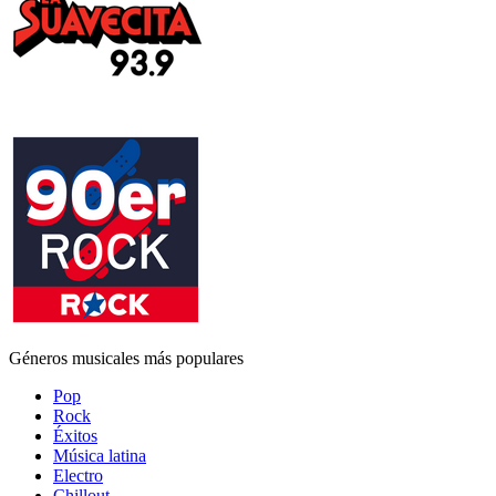
Géneros musicales más populares
Pop
Rock
Éxitos
Música latina
Electro
Chillout