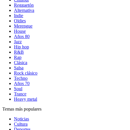
Reggaetón
Alternativa
Indie
Oldies
Merengue
House
Años 80
Jazz
Hip hop
R&B
Rap
Clásica
Salsa
Rock clásico
Techno
Años 70
Soul
Trance
Heavy metal
Temas más populares
Noticias
Cultura
Deportes