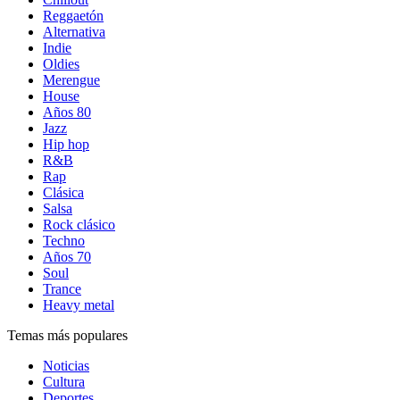
Reggaetón
Alternativa
Indie
Oldies
Merengue
House
Años 80
Jazz
Hip hop
R&B
Rap
Clásica
Salsa
Rock clásico
Techno
Años 70
Soul
Trance
Heavy metal
Temas más populares
Noticias
Cultura
Deportes