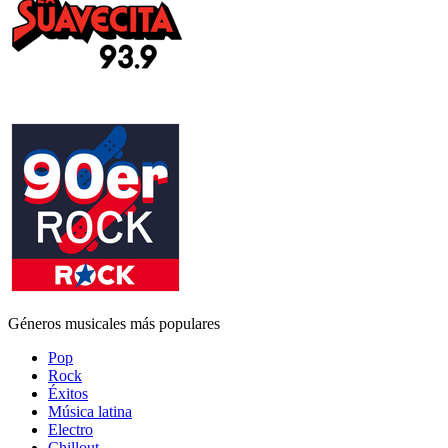
Géneros musicales más populares
Pop
Rock
Éxitos
Música latina
Electro
Chillout