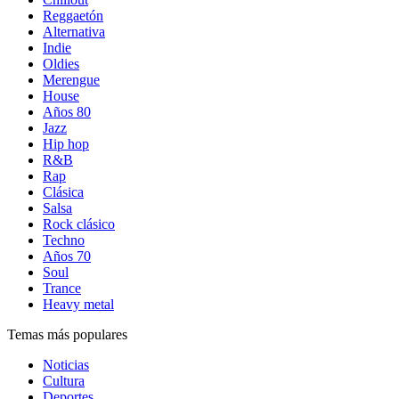
Reggaetón
Alternativa
Indie
Oldies
Merengue
House
Años 80
Jazz
Hip hop
R&B
Rap
Clásica
Salsa
Rock clásico
Techno
Años 70
Soul
Trance
Heavy metal
Temas más populares
Noticias
Cultura
Deportes