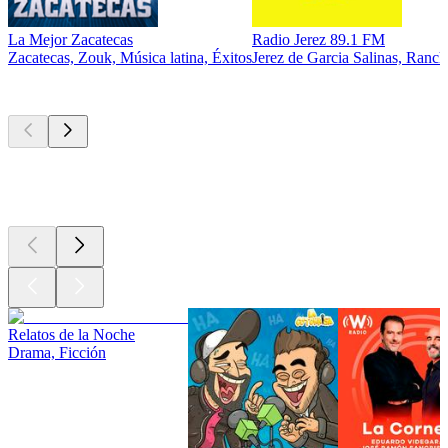
La Mejor Zacatecas
Radio Jerez 89.1 FM
Zacatecas, Zouk, Música latina, Éxitos
Jerez de Garcia Salinas, Ranch
Los mejores
podcasts
Los mejores
podcasts
Los mejores
podcasts
Relatos de la Noche
Drama, Ficción