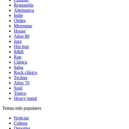
Reggaetón
Alternativa
Indie
Oldies
Merengue
House
Años 80
Jazz
Hip hop
R&B
Rap
Clásica
Salsa
Rock clásico
Techno
Años 70
Soul
Trance
Heavy metal
Temas más populares
Noticias
Cultura
Deportes