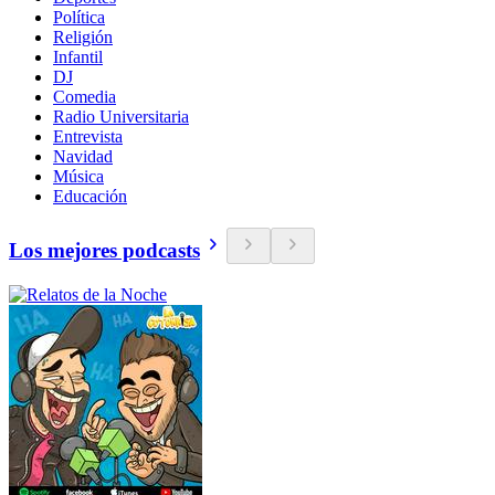
Política
Religión
Infantil
DJ
Comedia
Radio Universitaria
Entrevista
Navidad
Música
Educación
Los mejores podcasts