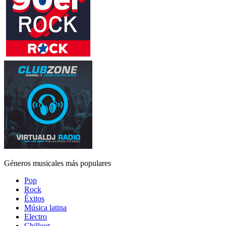
Géneros musicales más populares
Pop
Rock
Éxitos
Música latina
Electro
Chillout