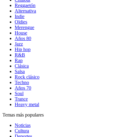
Reggaetón
Alternativa
Indie
Oldies
Merengue
House
Años 80
Jazz
Hip hop
R&B
Rap
Clásica
Salsa
Rock clásico
Techno
Años 70
Soul
Trance
Heavy metal
Temas más populares
Noticias
Cultura
Deportes