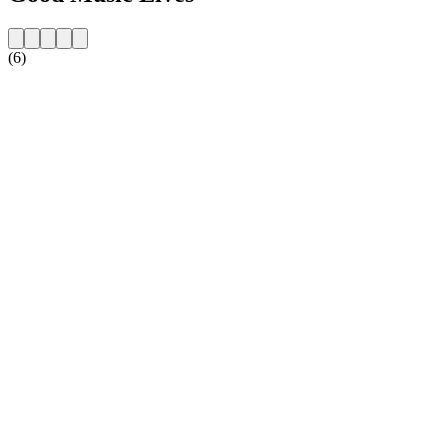
(6)
Sitio web de la emisora