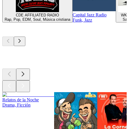
Capital Jazz Radio
CDE AFFILIATED RADIO
WKTT
Rap, Pop, EDM, Soul, Música cristiana
Sal
Funk, Jazz
Los mejores
podcasts
Los mejores
podcasts
Los mejores
podcasts
Relatos de la Noche
Drama, Ficción