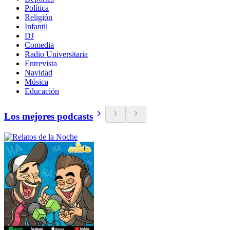
Política
Religión
Infantil
DJ
Comedia
Radio Universitaria
Entrevista
Navidad
Música
Educación
Los mejores podcasts