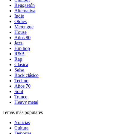
Reggaetón
Alternativa
Indie
Oldies
Merengue
House
Años 80
Jazz
Hip hop
R&B
Rap
Clásica
Salsa
Rock clásico
Techno
Años 70
Soul
Trance
Heavy metal
Temas más populares
Noticias
Cultura
Deportes