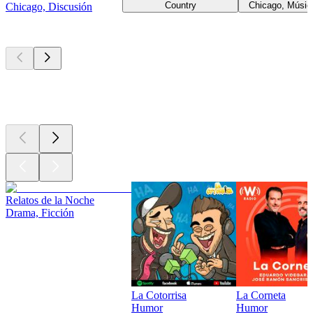
Country
Chicago, Músic
Chicago, Discusión
Los mejores
podcasts
Los mejores
podcasts
Los mejores
podcasts
Relatos de la Noche
Drama, Ficción
La Cotorrisa
La Corneta
Humor
Humor