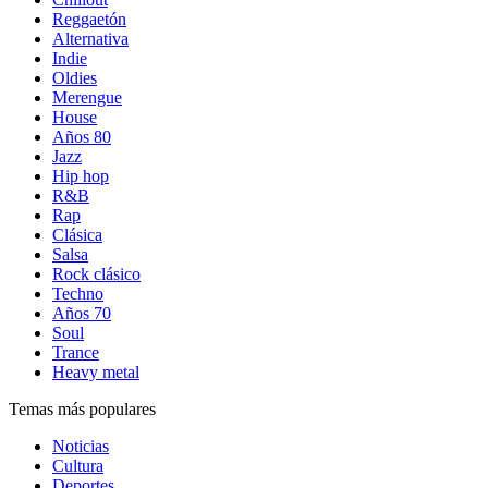
Reggaetón
Alternativa
Indie
Oldies
Merengue
House
Años 80
Jazz
Hip hop
R&B
Rap
Clásica
Salsa
Rock clásico
Techno
Años 70
Soul
Trance
Heavy metal
Temas más populares
Noticias
Cultura
Deportes