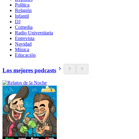
Política
Religión
Infantil
DJ
Comedia
Radio Universitaria
Entrevista
Navidad
Música
Educación
Los mejores podcasts