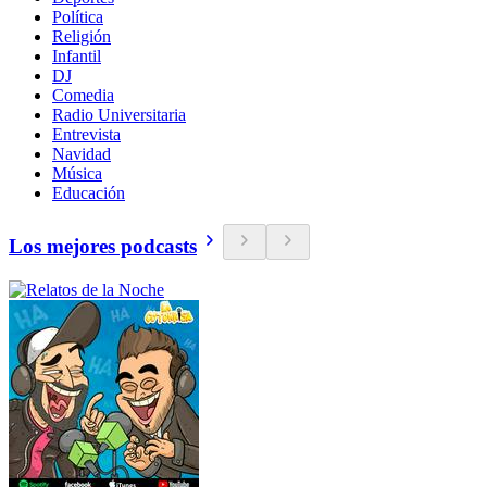
Política
Religión
Infantil
DJ
Comedia
Radio Universitaria
Entrevista
Navidad
Música
Educación
Los mejores podcasts