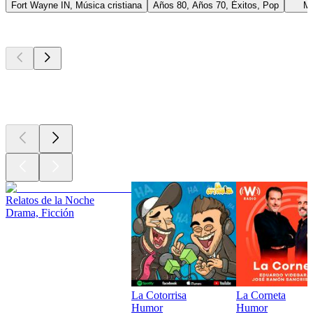
Fort Wayne IN, Música cristiana
Años 80, Años 70, Éxitos, Pop
Me
Los mejores
podcasts
Los mejores
podcasts
Los mejores
podcasts
Relatos de la Noche
Drama, Ficción
La Cotorrisa
La Corneta
Humor
Humor