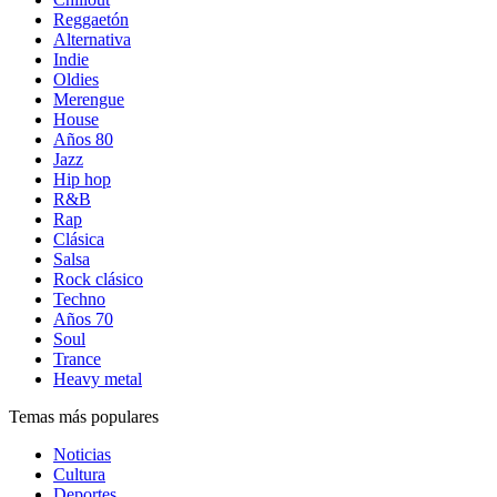
Reggaetón
Alternativa
Indie
Oldies
Merengue
House
Años 80
Jazz
Hip hop
R&B
Rap
Clásica
Salsa
Rock clásico
Techno
Años 70
Soul
Trance
Heavy metal
Temas más populares
Noticias
Cultura
Deportes