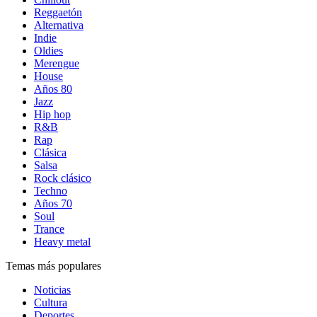
Reggaetón
Alternativa
Indie
Oldies
Merengue
House
Años 80
Jazz
Hip hop
R&B
Rap
Clásica
Salsa
Rock clásico
Techno
Años 70
Soul
Trance
Heavy metal
Temas más populares
Noticias
Cultura
Deportes