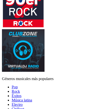
Géneros musicales más populares
Pop
Rock
Éxitos
Música latina
Electro
Chillout