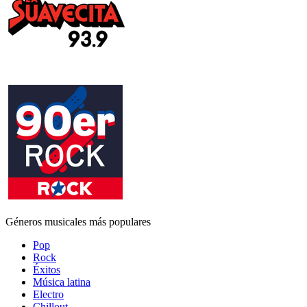
Géneros musicales más populares
Pop
Rock
Éxitos
Música latina
Electro
Chillout