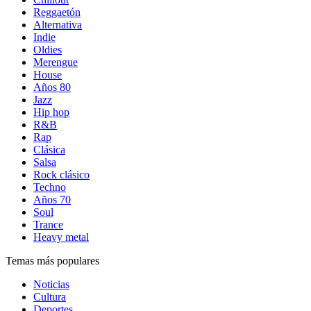
Reggaetón
Alternativa
Indie
Oldies
Merengue
House
Años 80
Jazz
Hip hop
R&B
Rap
Clásica
Salsa
Rock clásico
Techno
Años 70
Soul
Trance
Heavy metal
Temas más populares
Noticias
Cultura
Deportes