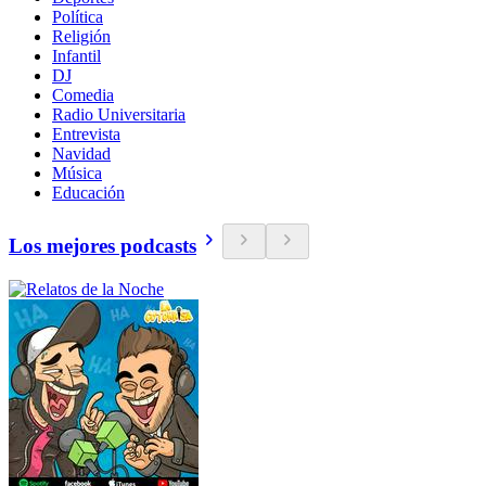
Política
Religión
Infantil
DJ
Comedia
Radio Universitaria
Entrevista
Navidad
Música
Educación
Los mejores podcasts