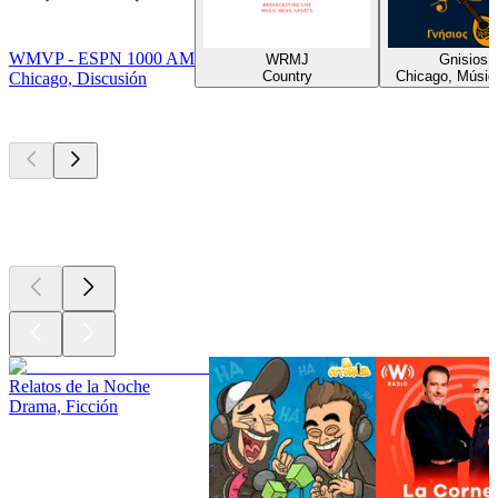
WMVP - ESPN 1000 AM
WRMJ
Gnisios.g
Country
Chicago, Músic
Chicago, Discusión
Los mejores
podcasts
Los mejores
podcasts
Los mejores
podcasts
Relatos de la Noche
Drama, Ficción