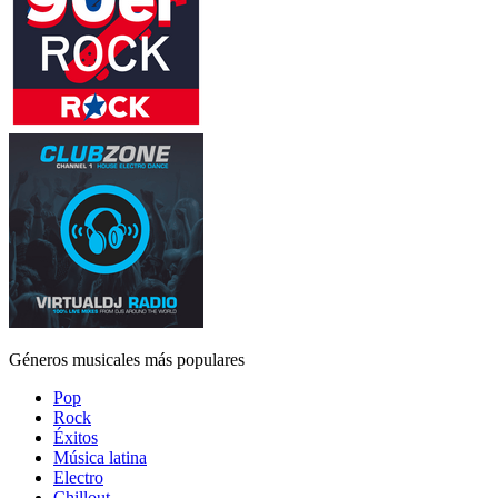
Géneros musicales más populares
Pop
Rock
Éxitos
Música latina
Electro
Chillout