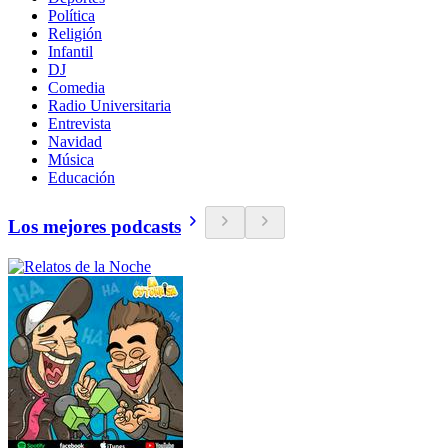
Política
Religión
Infantil
DJ
Comedia
Radio Universitaria
Entrevista
Navidad
Música
Educación
Los mejores podcasts