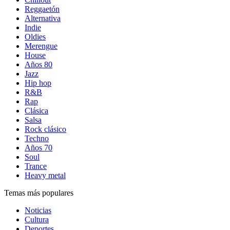
Reggaetón
Alternativa
Indie
Oldies
Merengue
House
Años 80
Jazz
Hip hop
R&B
Rap
Clásica
Salsa
Rock clásico
Techno
Años 70
Soul
Trance
Heavy metal
Temas más populares
Noticias
Cultura
Deportes