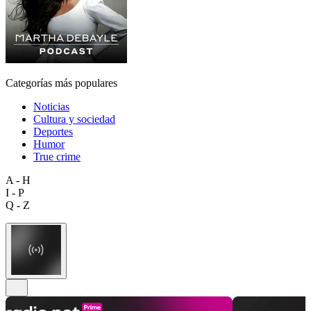
Categorías más populares
Noticias
Cultura y sociedad
Deportes
Humor
True crime
A - H
I - P
Q - Z