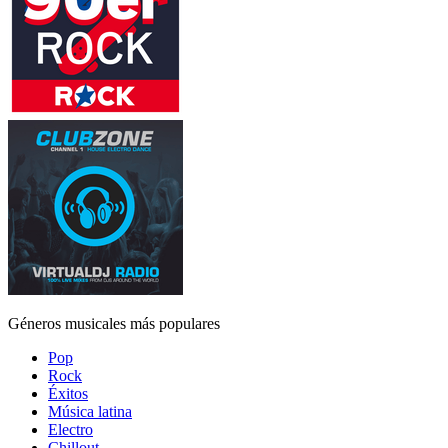
Géneros musicales más populares
Pop
Rock
Éxitos
Música latina
Electro
Chillout