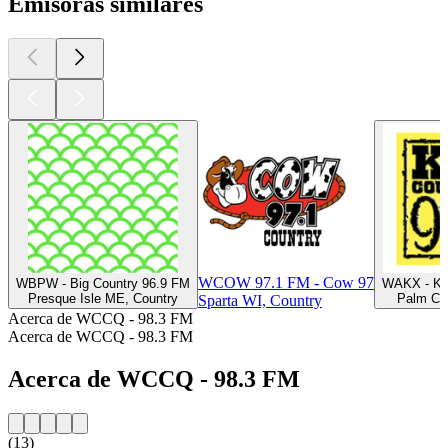
Emisoras similares
WCOW 97.1 FM - Cow 97
WBPW - Big Country 96.9 FM
WAKX - KIX
Presque Isle ME, Country
Palm Coa
Sparta WI, Country
Acerca de WCCQ - 98.3 FM
Acerca de WCCQ - 98.3 FM
Acerca de WCCQ - 98.3 FM
(13)