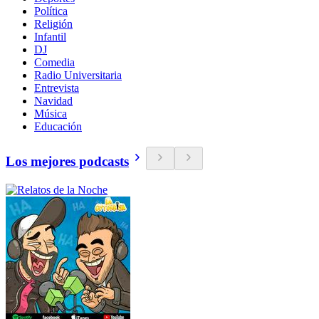
Política
Religión
Infantil
DJ
Comedia
Radio Universitaria
Entrevista
Navidad
Música
Educación
Los mejores podcasts