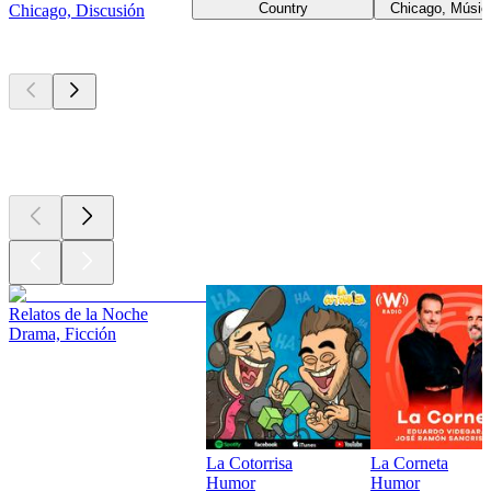
Country
Chicago, Músic
Chicago, Discusión
Los mejores
podcasts
Los mejores
podcasts
Los mejores
podcasts
Relatos de la Noche
Drama, Ficción
La Cotorrisa
La Corneta
Humor
Humor