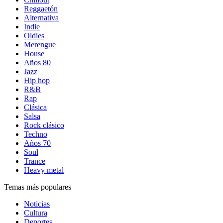
Reggaetón
Alternativa
Indie
Oldies
Merengue
House
Años 80
Jazz
Hip hop
R&B
Rap
Clásica
Salsa
Rock clásico
Techno
Años 70
Soul
Trance
Heavy metal
Temas más populares
Noticias
Cultura
Deportes