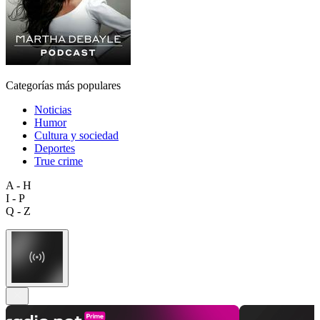
Categorías más populares
Noticias
Humor
Cultura y sociedad
Deportes
True crime
A - H
I - P
Q - Z