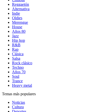
Reggaetón
Alternativa
Indie
Oldies
Merengue
House
Años 80
Jazz
Hip hop
R&B
Rap
Clásica
Salsa
Rock clásico
Techno
Años 70
Soul
Trance
Heavy metal
Temas más populares
Noticias
Cultura
Deportes