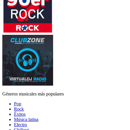
Géneros musicales más populares
Pop
Rock
Éxitos
Música latina
Electro
Chillout