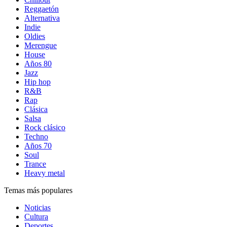
Reggaetón
Alternativa
Indie
Oldies
Merengue
House
Años 80
Jazz
Hip hop
R&B
Rap
Clásica
Salsa
Rock clásico
Techno
Años 70
Soul
Trance
Heavy metal
Temas más populares
Noticias
Cultura
Deportes