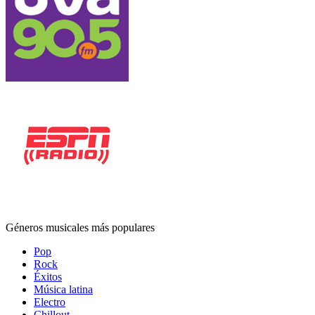
Géneros musicales más populares
Pop
Rock
Éxitos
Música latina
Electro
Chillout