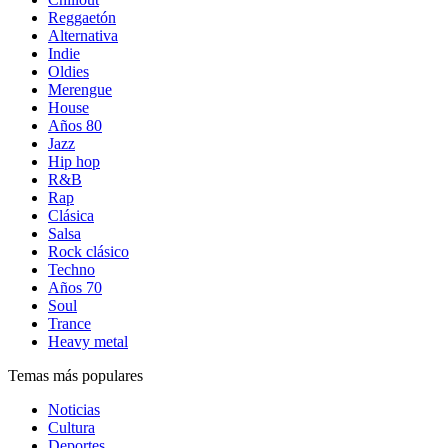
Reggaetón
Alternativa
Indie
Oldies
Merengue
House
Años 80
Jazz
Hip hop
R&B
Rap
Clásica
Salsa
Rock clásico
Techno
Años 70
Soul
Trance
Heavy metal
Temas más populares
Noticias
Cultura
Deportes