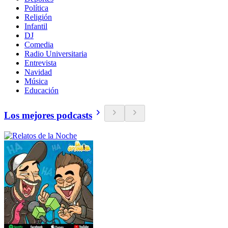
Política
Religión
Infantil
DJ
Comedia
Radio Universitaria
Entrevista
Navidad
Música
Educación
Los mejores podcasts