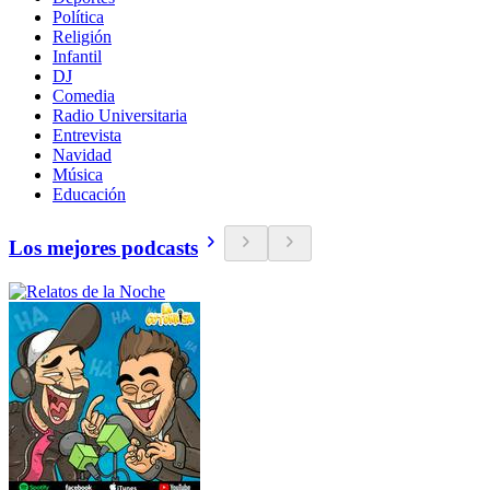
Política
Religión
Infantil
DJ
Comedia
Radio Universitaria
Entrevista
Navidad
Música
Educación
Los mejores podcasts