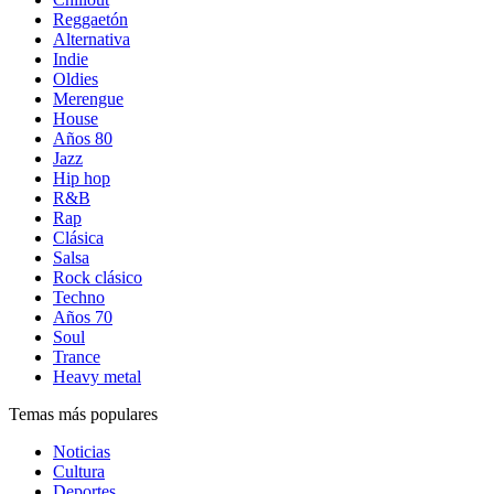
Reggaetón
Alternativa
Indie
Oldies
Merengue
House
Años 80
Jazz
Hip hop
R&B
Rap
Clásica
Salsa
Rock clásico
Techno
Años 70
Soul
Trance
Heavy metal
Temas más populares
Noticias
Cultura
Deportes