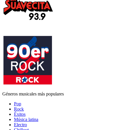
Géneros musicales más populares
Pop
Rock
Éxitos
Música latina
Electro
Chillout