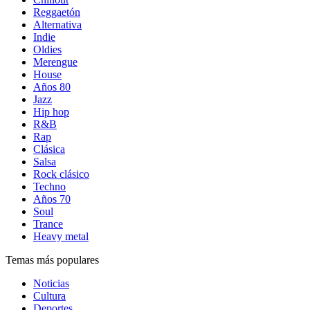
Reggaetón
Alternativa
Indie
Oldies
Merengue
House
Años 80
Jazz
Hip hop
R&B
Rap
Clásica
Salsa
Rock clásico
Techno
Años 70
Soul
Trance
Heavy metal
Temas más populares
Noticias
Cultura
Deportes