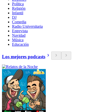
Política
Religión
Infantil
DJ
Comedia
Radio Universitaria
Entrevista
Navidad
Música
Educación
Los mejores podcasts