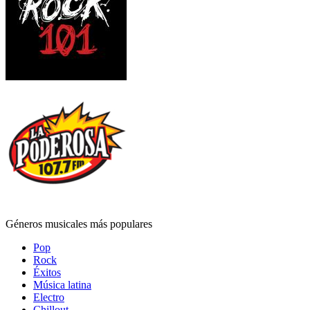
Géneros musicales más populares
Pop
Rock
Éxitos
Música latina
Electro
Chillout