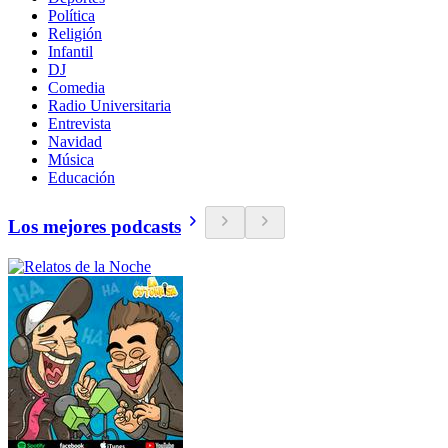
Política
Religión
Infantil
DJ
Comedia
Radio Universitaria
Entrevista
Navidad
Música
Educación
Los mejores podcasts