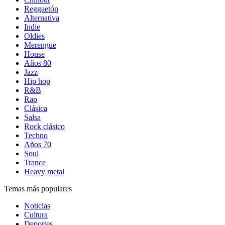
Reggaetón
Alternativa
Indie
Oldies
Merengue
House
Años 80
Jazz
Hip hop
R&B
Rap
Clásica
Salsa
Rock clásico
Techno
Años 70
Soul
Trance
Heavy metal
Temas más populares
Noticias
Cultura
Deportes