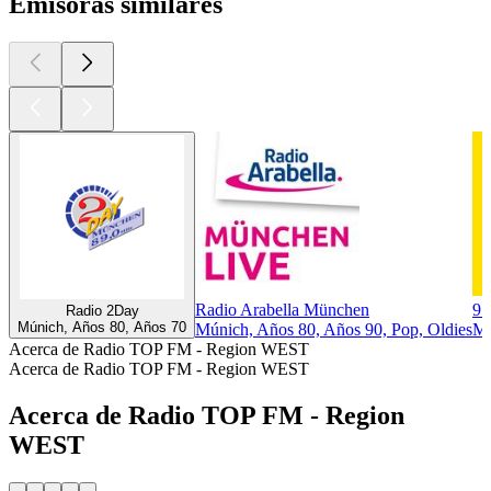
Emisoras similares
Radio Arabella München
95
Radio 2Day
Múnich, Años 80, Años 70
Múnich, Años 80, Años 90, Pop, Oldies
Mú
Acerca de Radio TOP FM - Region WEST
Acerca de Radio TOP FM - Region WEST
Acerca de Radio TOP FM - Region
WEST