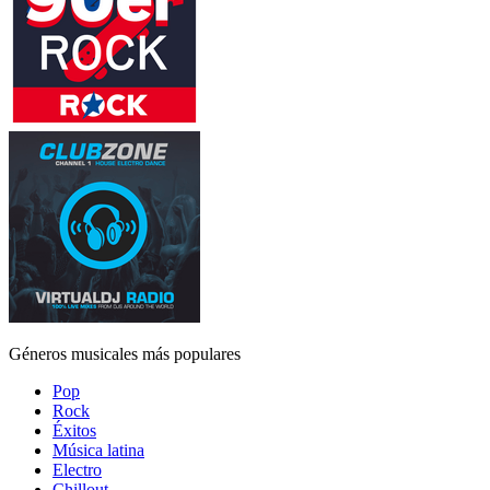
Géneros musicales más populares
Pop
Rock
Éxitos
Música latina
Electro
Chillout