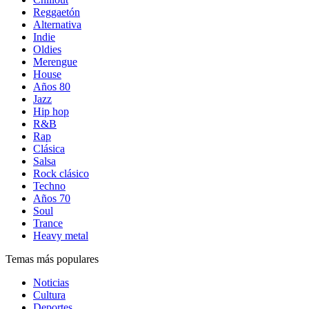
Reggaetón
Alternativa
Indie
Oldies
Merengue
House
Años 80
Jazz
Hip hop
R&B
Rap
Clásica
Salsa
Rock clásico
Techno
Años 70
Soul
Trance
Heavy metal
Temas más populares
Noticias
Cultura
Deportes