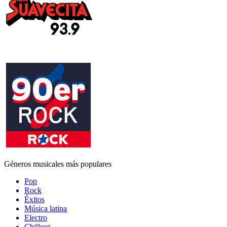
Géneros musicales más populares
Pop
Rock
Éxitos
Música latina
Electro
Chillout