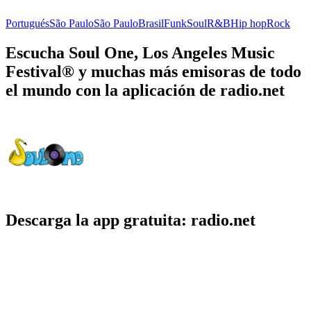
Portugués
São Paulo
São Paulo
Brasil
Funk
Soul
R&B
Hip hop
Rock
Escucha Soul One, Los Angeles Music
Festival® y muchas más emisoras de todo
el mundo con la aplicación de radio.net
Descarga la app gratuita: radio.net