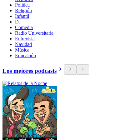
Política
Religión
Infantil
DJ
Comedia
Radio Universitaria
Entrevista
Navidad
Música
Educación
Los mejores podcasts