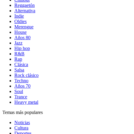
Reggaetón
Alternativa
Indie
Oldies
Merengue
House
Años 80
Jazz
Hip hop
R&B
Rap
Clásica
Salsa
Rock clásico
Techno
Años 70
Soul
Trance
Heavy metal
Temas más populares
Noticias
Cultura
Deportes