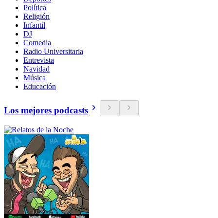
Política
Religión
Infantil
DJ
Comedia
Radio Universitaria
Entrevista
Navidad
Música
Educación
Los mejores podcasts