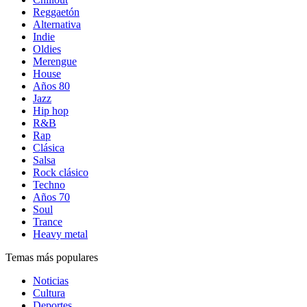
Reggaetón
Alternativa
Indie
Oldies
Merengue
House
Años 80
Jazz
Hip hop
R&B
Rap
Clásica
Salsa
Rock clásico
Techno
Años 70
Soul
Trance
Heavy metal
Temas más populares
Noticias
Cultura
Deportes