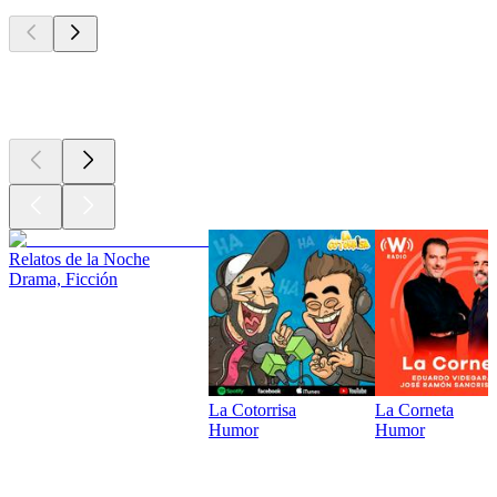
Los mejores
podcasts
Los mejores
podcasts
Relatos de la Noche
Drama, Ficción
La Cotorrisa
La Corneta
Humor
Humor