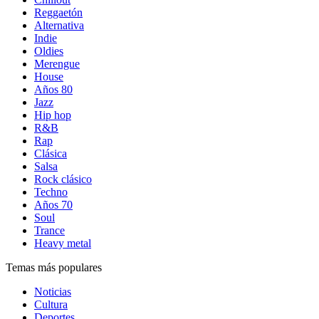
Reggaetón
Alternativa
Indie
Oldies
Merengue
House
Años 80
Jazz
Hip hop
R&B
Rap
Clásica
Salsa
Rock clásico
Techno
Años 70
Soul
Trance
Heavy metal
Temas más populares
Noticias
Cultura
Deportes