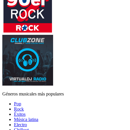
Géneros musicales más populares
Pop
Rock
Éxitos
Música latina
Electro
Chillout