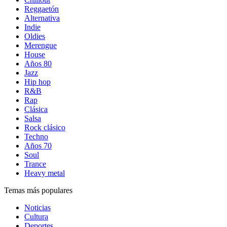
Reggaetón
Alternativa
Indie
Oldies
Merengue
House
Años 80
Jazz
Hip hop
R&B
Rap
Clásica
Salsa
Rock clásico
Techno
Años 70
Soul
Trance
Heavy metal
Temas más populares
Noticias
Cultura
Deportes