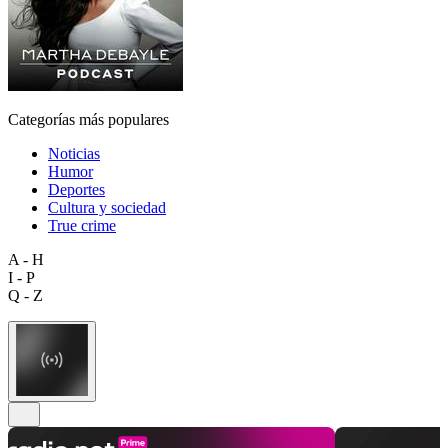
Categorías más populares
Noticias
Humor
Deportes
Cultura y sociedad
True crime
A - H
I - P
Q - Z