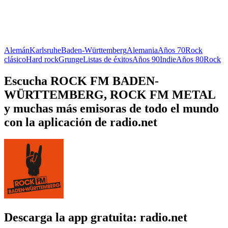
Alemán
Karlsruhe
Baden-Württemberg
Alemania
Años 70
Rock
clásico
Hard rock
Grunge
Listas de éxitos
Años 90
Indie
Años 80
Rock
Escucha ROCK FM BADEN-
WÜRTTEMBERG, ROCK FM METAL
y muchas más emisoras de todo el mundo
con la aplicación de radio.net
Descarga la app gratuita: radio.net