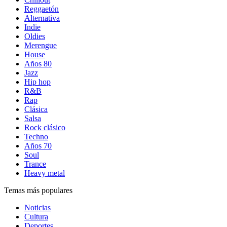
Reggaetón
Alternativa
Indie
Oldies
Merengue
House
Años 80
Jazz
Hip hop
R&B
Rap
Clásica
Salsa
Rock clásico
Techno
Años 70
Soul
Trance
Heavy metal
Temas más populares
Noticias
Cultura
Deportes