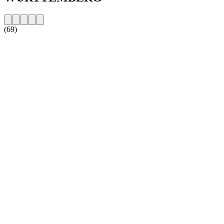
(69)
Sitio web de la emisora