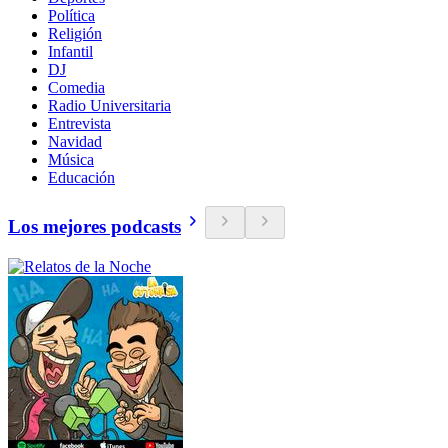
Política
Religión
Infantil
DJ
Comedia
Radio Universitaria
Entrevista
Navidad
Música
Educación
Los mejores podcasts