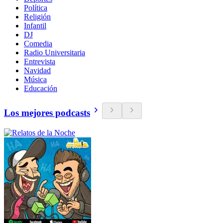
Política
Religión
Infantil
DJ
Comedia
Radio Universitaria
Entrevista
Navidad
Música
Educación
Los mejores podcasts