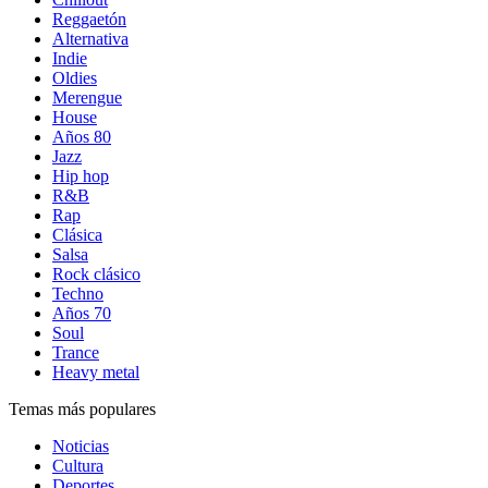
Reggaetón
Alternativa
Indie
Oldies
Merengue
House
Años 80
Jazz
Hip hop
R&B
Rap
Clásica
Salsa
Rock clásico
Techno
Años 70
Soul
Trance
Heavy metal
Temas más populares
Noticias
Cultura
Deportes