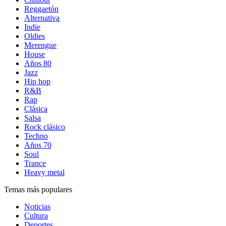
Reggaetón
Alternativa
Indie
Oldies
Merengue
House
Años 80
Jazz
Hip hop
R&B
Rap
Clásica
Salsa
Rock clásico
Techno
Años 70
Soul
Trance
Heavy metal
Temas más populares
Noticias
Cultura
Deportes