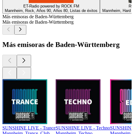
ET-Radio powered by ROCK FM
RO
Mannheim, Rock, Años 90, Años 80, Listas de éxitos
Mannheim, Hard ro
Más emisoras de Baden-Württemberg
Más emisoras de Baden-Württemberg
Más emisoras de Baden-Württemberg
SUNSHINE LIVE - Trance
SUNSHINE LIVE - Techno
SUNSHINE
Mannheim, Trance, Club
Mannheim, Techno
Mannheim, H