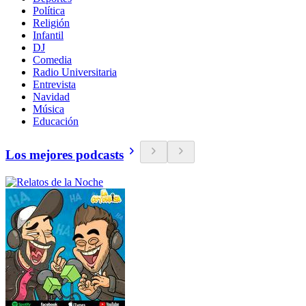
Política
Religión
Infantil
DJ
Comedia
Radio Universitaria
Entrevista
Navidad
Música
Educación
Los mejores podcasts