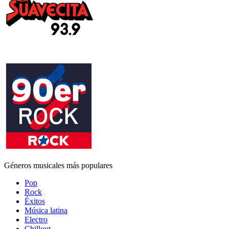
Géneros musicales más populares
Pop
Rock
Éxitos
Música latina
Electro
Chillout