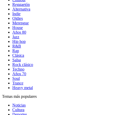
Reggaetón
Alternativa
Indie
Oldies
Merengue
House
Años 80
Jazz
Hip hop
R&B
Rap
Clásica
Salsa
Rock clásico
Techno
Años 70
Soul
Trance
Heavy metal
Temas más populares
Noticias
Cultura
Deportes