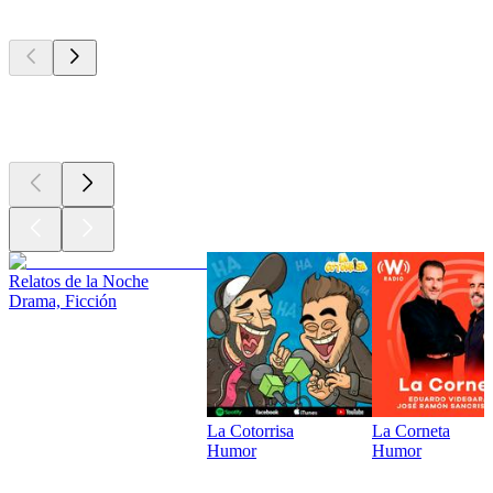
Los mejores
podcasts
Los mejores
podcasts
Relatos de la Noche
Drama, Ficción
La Cotorrisa
La Corneta
Humor
Humor