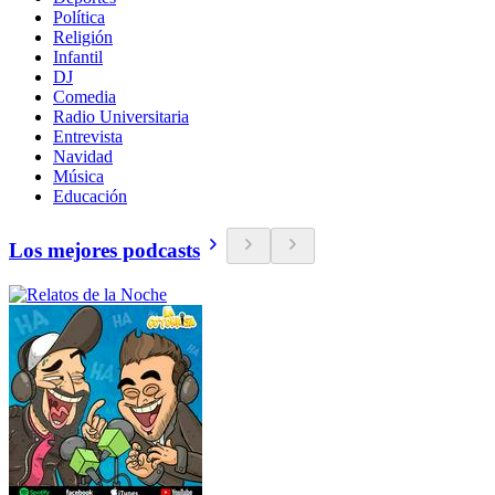
Política
Religión
Infantil
DJ
Comedia
Radio Universitaria
Entrevista
Navidad
Música
Educación
Los mejores podcasts