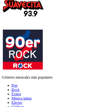
Géneros musicales más populares
Pop
Rock
Éxitos
Música latina
Electro
Chillout