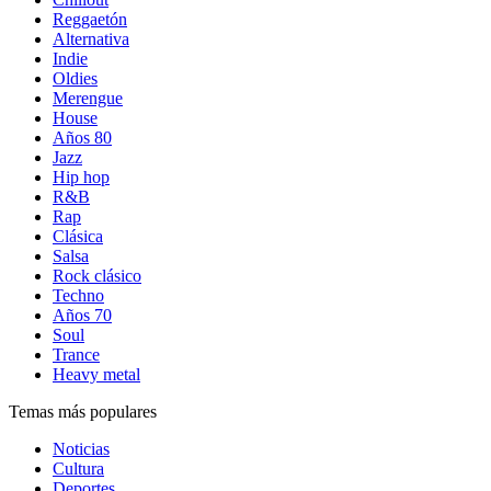
Reggaetón
Alternativa
Indie
Oldies
Merengue
House
Años 80
Jazz
Hip hop
R&B
Rap
Clásica
Salsa
Rock clásico
Techno
Años 70
Soul
Trance
Heavy metal
Temas más populares
Noticias
Cultura
Deportes