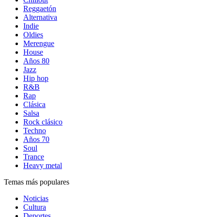
Reggaetón
Alternativa
Indie
Oldies
Merengue
House
Años 80
Jazz
Hip hop
R&B
Rap
Clásica
Salsa
Rock clásico
Techno
Años 70
Soul
Trance
Heavy metal
Temas más populares
Noticias
Cultura
Deportes