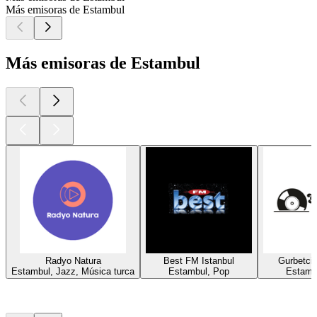
Más emisoras de Estambul
Más emisoras de Estambul
Radyo Natura
Best FM Istanbul
Gurbetci
Estambul, Jazz, Música turca
Estambul, Pop
Estamb
Los mejores
podcasts
Los mejores
podcasts