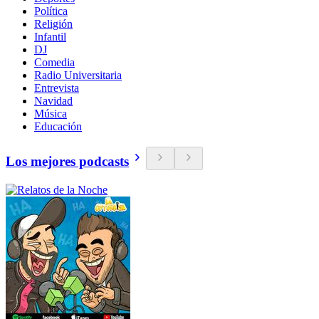
Política
Religión
Infantil
DJ
Comedia
Radio Universitaria
Entrevista
Navidad
Música
Educación
Los mejores podcasts