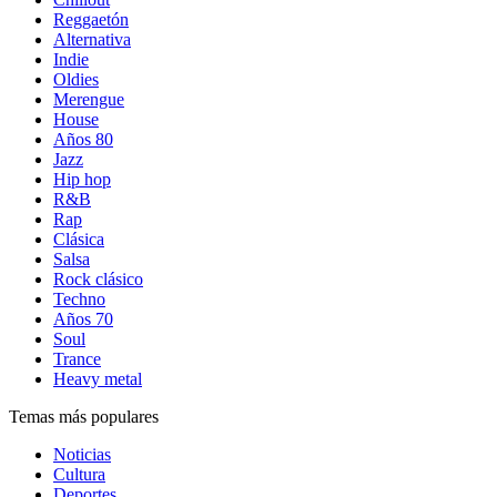
Reggaetón
Alternativa
Indie
Oldies
Merengue
House
Años 80
Jazz
Hip hop
R&B
Rap
Clásica
Salsa
Rock clásico
Techno
Años 70
Soul
Trance
Heavy metal
Temas más populares
Noticias
Cultura
Deportes