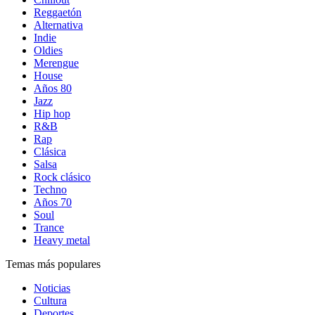
Reggaetón
Alternativa
Indie
Oldies
Merengue
House
Años 80
Jazz
Hip hop
R&B
Rap
Clásica
Salsa
Rock clásico
Techno
Años 70
Soul
Trance
Heavy metal
Temas más populares
Noticias
Cultura
Deportes