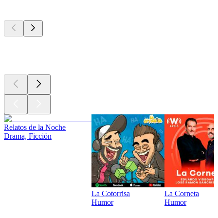
Los mejores
podcasts
Los mejores
podcasts
Los mejores
podcasts
Relatos de la Noche
Drama, Ficción
La Cotorrisa
La Corneta
Humor
Humor