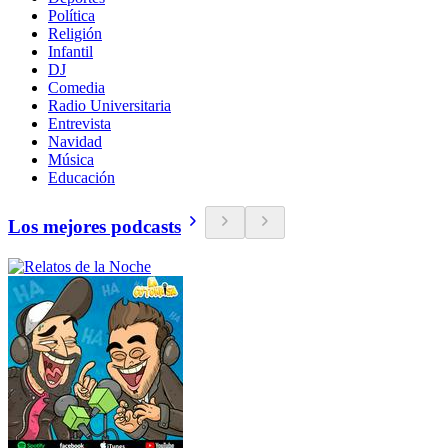
Política
Religión
Infantil
DJ
Comedia
Radio Universitaria
Entrevista
Navidad
Música
Educación
Los mejores podcasts