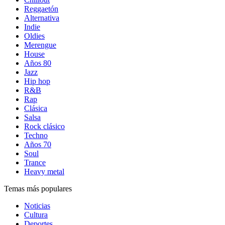
Reggaetón
Alternativa
Indie
Oldies
Merengue
House
Años 80
Jazz
Hip hop
R&B
Rap
Clásica
Salsa
Rock clásico
Techno
Años 70
Soul
Trance
Heavy metal
Temas más populares
Noticias
Cultura
Deportes