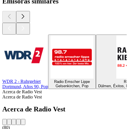
Emisoras similares
WDR 2 - Ruhrgebiet
Radio Emscher Lippe
Ra
Gelsenkirchen, Pop
Dülmen, Éxitos, P
Dortmund, Años 90, Pop
Acerca de Radio Vest
Acerca de Radio Vest
Acerca de Radio Vest
(80)