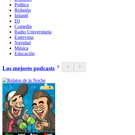
Política
Religión
Infantil
DJ
Comedia
Radio Universitaria
Entrevista
Navidad
Música
Educación
Los mejores podcasts