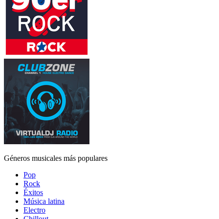
Géneros musicales más populares
Pop
Rock
Éxitos
Música latina
Electro
Chillout