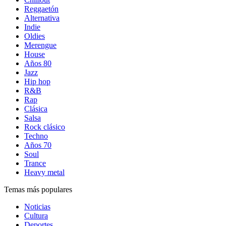
Reggaetón
Alternativa
Indie
Oldies
Merengue
House
Años 80
Jazz
Hip hop
R&B
Rap
Clásica
Salsa
Rock clásico
Techno
Años 70
Soul
Trance
Heavy metal
Temas más populares
Noticias
Cultura
Deportes