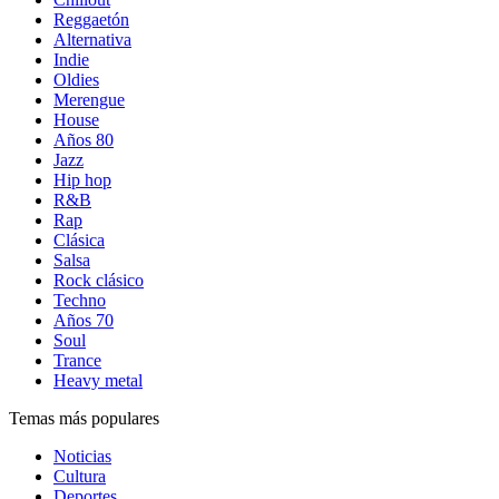
Reggaetón
Alternativa
Indie
Oldies
Merengue
House
Años 80
Jazz
Hip hop
R&B
Rap
Clásica
Salsa
Rock clásico
Techno
Años 70
Soul
Trance
Heavy metal
Temas más populares
Noticias
Cultura
Deportes