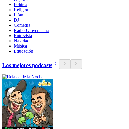
Política
Religión
Infantil
DJ
Comedia
Radio Universitaria
Entrevista
Navidad
Música
Educación
Los mejores podcasts