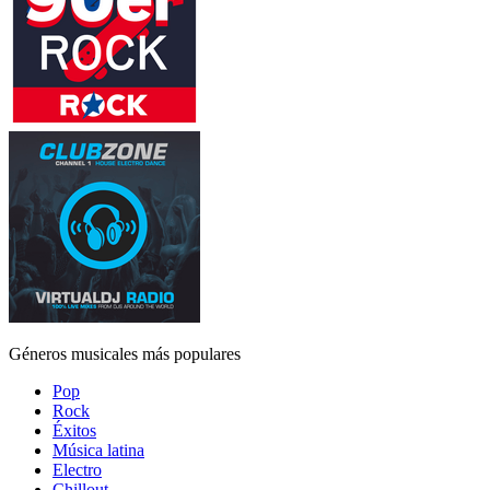
Géneros musicales más populares
Pop
Rock
Éxitos
Música latina
Electro
Chillout