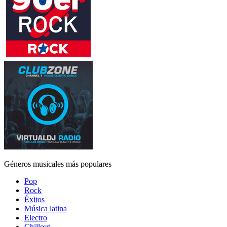
Géneros musicales más populares
Pop
Rock
Éxitos
Música latina
Electro
Chillout