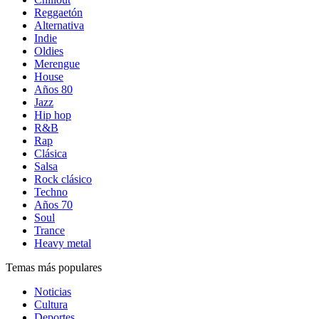
Reggaetón
Alternativa
Indie
Oldies
Merengue
House
Años 80
Jazz
Hip hop
R&B
Rap
Clásica
Salsa
Rock clásico
Techno
Años 70
Soul
Trance
Heavy metal
Temas más populares
Noticias
Cultura
Deportes