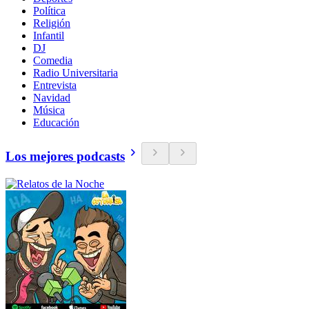
Política
Religión
Infantil
DJ
Comedia
Radio Universitaria
Entrevista
Navidad
Música
Educación
Los mejores podcasts