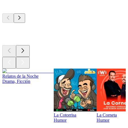
Los mejores
podcasts
Los mejores
podcasts
Los mejores
podcasts
Relatos de la Noche
Drama, Ficción
La Cotorrisa
La Corneta
Humor
Humor