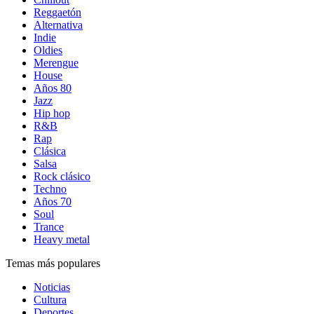
Reggaetón
Alternativa
Indie
Oldies
Merengue
House
Años 80
Jazz
Hip hop
R&B
Rap
Clásica
Salsa
Rock clásico
Techno
Años 70
Soul
Trance
Heavy metal
Temas más populares
Noticias
Cultura
Deportes