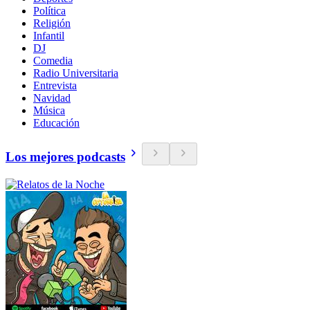
Política
Religión
Infantil
DJ
Comedia
Radio Universitaria
Entrevista
Navidad
Música
Educación
Los mejores podcasts