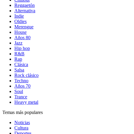
Reggaetón
Alternativa
Indie
Oldies
Merengue
House
Años 80
Jazz
Hip hop
R&B
Rap
Clásica
Salsa
Rock clásico
Techno
Años 70
Soul
Trance
Heavy metal
Temas más populares
Noticias
Cultura
Deportes