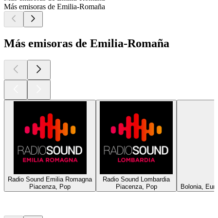
Más emisoras de Emilia-Romaña
Más emisoras de Emilia-Romaña
Radio Sound Emilia Romagna
Radio Sound Lombardia
Piacenza, Pop
Piacenza, Pop
Bolonia, Euro
Los mejores
podcasts
Los mejores
podcasts