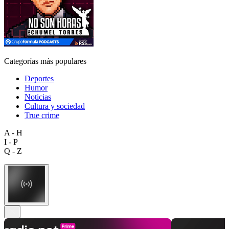
Categorías más populares
Deportes
Humor
Noticias
Cultura y sociedad
True crime
A - H
I - P
Q - Z