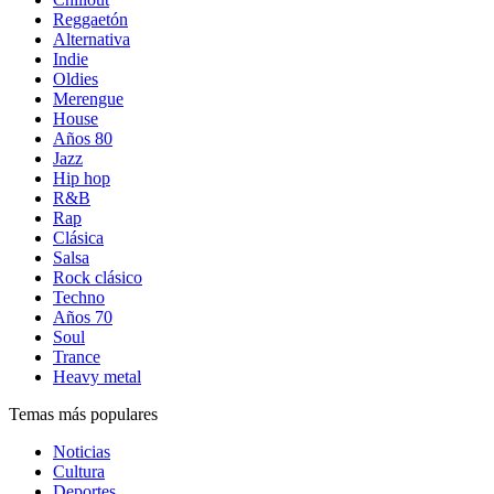
Reggaetón
Alternativa
Indie
Oldies
Merengue
House
Años 80
Jazz
Hip hop
R&B
Rap
Clásica
Salsa
Rock clásico
Techno
Años 70
Soul
Trance
Heavy metal
Temas más populares
Noticias
Cultura
Deportes