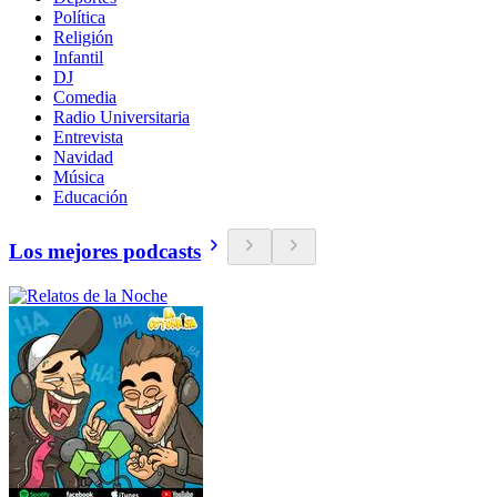
Política
Religión
Infantil
DJ
Comedia
Radio Universitaria
Entrevista
Navidad
Música
Educación
Los mejores podcasts