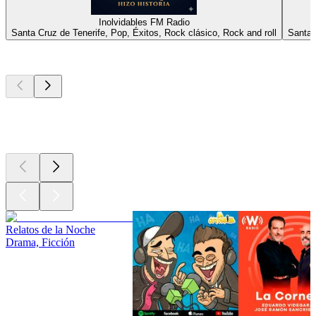
Inolvidables FM Radio
Santa Cruz de Tenerife, Pop, Éxitos, Rock clásico, Rock and roll
Santa 
Los mejores
podcasts
Los mejores
podcasts
Los mejores
podcasts
Relatos de la Noche
Drama, Ficción