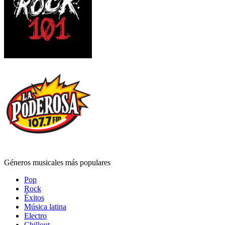
Géneros musicales más populares
Pop
Rock
Éxitos
Música latina
Electro
Chillout