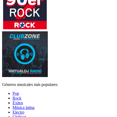
Géneros musicales más populares
Pop
Rock
Éxitos
Música latina
Electro
Chillout