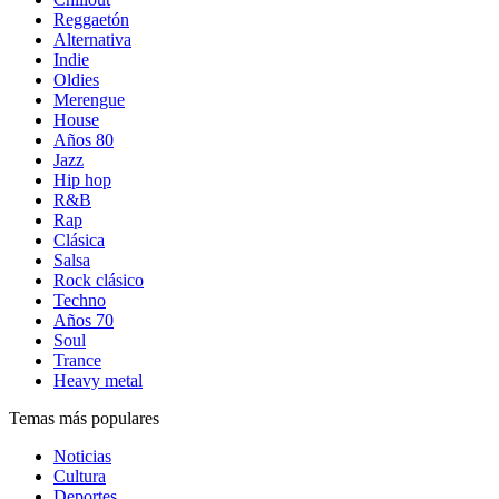
Reggaetón
Alternativa
Indie
Oldies
Merengue
House
Años 80
Jazz
Hip hop
R&B
Rap
Clásica
Salsa
Rock clásico
Techno
Años 70
Soul
Trance
Heavy metal
Temas más populares
Noticias
Cultura
Deportes