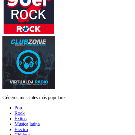
Géneros musicales más populares
Pop
Rock
Éxitos
Música latina
Electro
Chillout