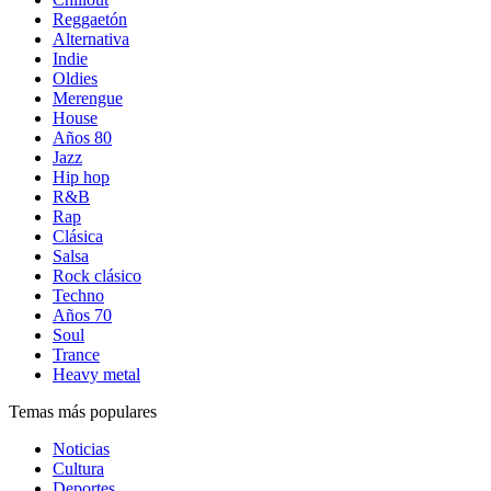
Reggaetón
Alternativa
Indie
Oldies
Merengue
House
Años 80
Jazz
Hip hop
R&B
Rap
Clásica
Salsa
Rock clásico
Techno
Años 70
Soul
Trance
Heavy metal
Temas más populares
Noticias
Cultura
Deportes