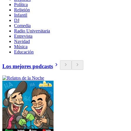
Política
Religión
Infantil
DJ
Comedia
Radio Universitaria
Entrevista
Navidad
Música
Educación
Los mejores podcasts