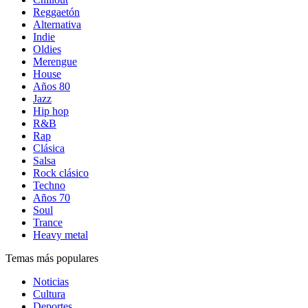
Reggaetón
Alternativa
Indie
Oldies
Merengue
House
Años 80
Jazz
Hip hop
R&B
Rap
Clásica
Salsa
Rock clásico
Techno
Años 70
Soul
Trance
Heavy metal
Temas más populares
Noticias
Cultura
Deportes