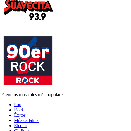
Géneros musicales más populares
Pop
Rock
Éxitos
Música latina
Electro
Chillout