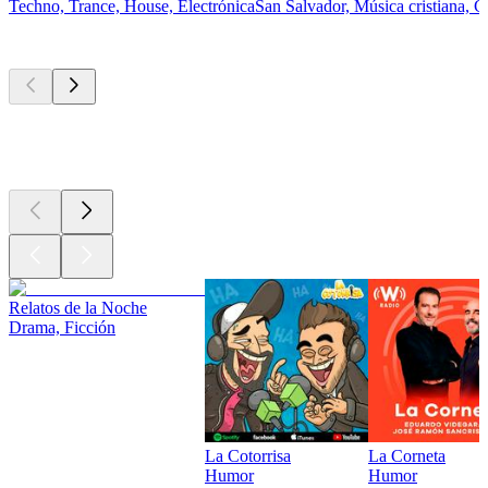
Techno, Trance, House, Electrónica
San Salvador, Música cristiana, 
Los mejores
podcasts
Los mejores
podcasts
Los mejores
podcasts
Relatos de la Noche
Drama, Ficción
La Cotorrisa
La Corneta
Humor
Humor