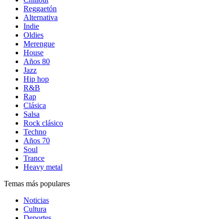
Reggaetón
Alternativa
Indie
Oldies
Merengue
House
Años 80
Jazz
Hip hop
R&B
Rap
Clásica
Salsa
Rock clásico
Techno
Años 70
Soul
Trance
Heavy metal
Temas más populares
Noticias
Cultura
Deportes