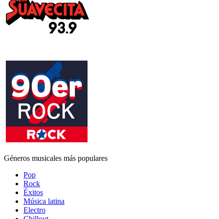
Géneros musicales más populares
Pop
Rock
Éxitos
Música latina
Electro
Chillout