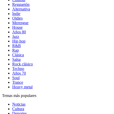
Reggaetón
Alternativa
Indie
Oldies
Merengue
House
Años 80
Jazz
Hip hop
R&B
Rap
Clásica
Salsa
Rock clásico
Techno
Años 70
Soul
Trance
Heavy metal
Temas más populares
Noticias
Cultura
Deportes