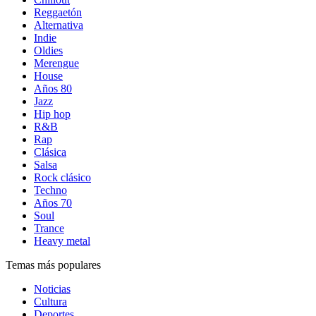
Reggaetón
Alternativa
Indie
Oldies
Merengue
House
Años 80
Jazz
Hip hop
R&B
Rap
Clásica
Salsa
Rock clásico
Techno
Años 70
Soul
Trance
Heavy metal
Temas más populares
Noticias
Cultura
Deportes