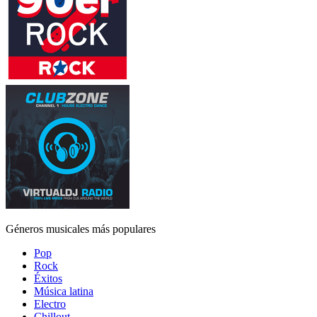
Géneros musicales más populares
Pop
Rock
Éxitos
Música latina
Electro
Chillout