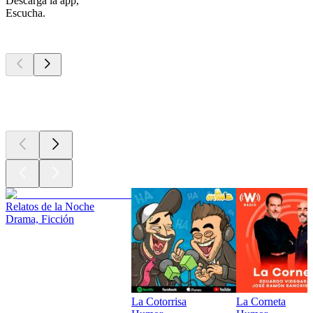
Descarga la app,
Escucha.
Los mejores
podcasts
Los mejores
podcasts
Los mejores
podcasts
Relatos de la Noche
Drama, Ficción
La Cotorrisa
La Corneta