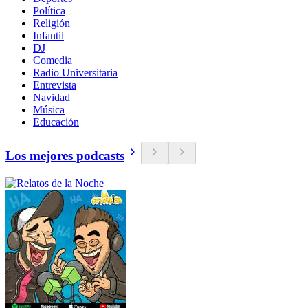
Política
Religión
Infantil
DJ
Comedia
Radio Universitaria
Entrevista
Navidad
Música
Educación
Los mejores podcasts