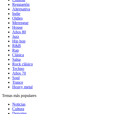
Reggaetón
Alternativa
Indie
Oldies
Merengue
House
Años 80
Jazz
Hip hop
R&B
Rap
Clásica
Salsa
Rock clásico
Techno
Años 70
Soul
Trance
Heavy metal
Temas más populares
Noticias
Cultura
Deportes