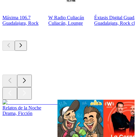
Máxima 106.7
W Radio Culiacán
Éxtasis Digital Guada
Guadalajara, Rock
Culiacán, Lounge
Guadalajara, Rock clá
Los mejores
podcasts
Los mejores
podcasts
Los mejores
podcasts
Relatos de la Noche
Drama, Ficción