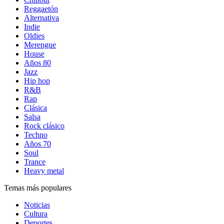
Reggaetón
Alternativa
Indie
Oldies
Merengue
House
Años 80
Jazz
Hip hop
R&B
Rap
Clásica
Salsa
Rock clásico
Techno
Años 70
Soul
Trance
Heavy metal
Temas más populares
Noticias
Cultura
Deportes