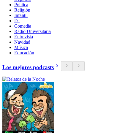
Política
Religión
Infantil
DJ
Comedia
Radio Universitaria
Entrevista
Navidad
Música
Educación
Los mejores podcasts