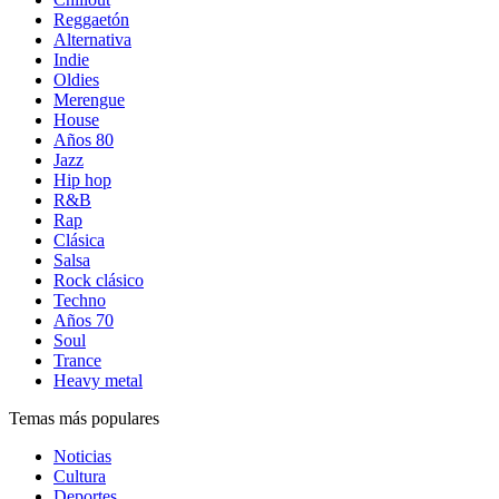
Reggaetón
Alternativa
Indie
Oldies
Merengue
House
Años 80
Jazz
Hip hop
R&B
Rap
Clásica
Salsa
Rock clásico
Techno
Años 70
Soul
Trance
Heavy metal
Temas más populares
Noticias
Cultura
Deportes