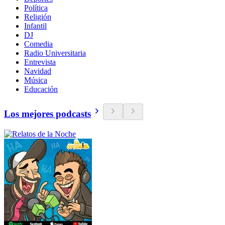
Política
Religión
Infantil
DJ
Comedia
Radio Universitaria
Entrevista
Navidad
Música
Educación
Los mejores podcasts